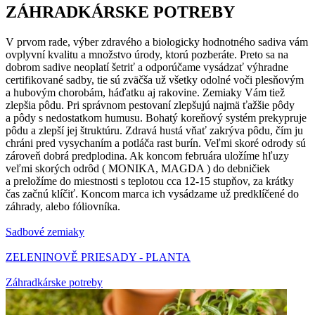
ZÁHRADKÁRSKE POTREBY
V prvom rade, výber zdravého a biologicky hodnotného sadiva vám
ovplyvní kvalitu a množstvo úrody, ktorú pozberáte. Preto sa na
dobrom sadive neoplatí šetriť a odporúčame vysádzať výhradne
certifikované sadby, tie sú zväčša už všetky odolné voči plesňovým
a hubovým chorobám, háďatku aj rakovine. Zemiaky Vám tiež
zlepšia pôdu. Pri správnom pestovaní zlepšujú najmä ťažšie pôdy
a pôdy s nedostatkom humusu. Bohatý koreňový systém prekypruje
pôdu a zlepší jej štruktúru. Zdravá hustá vňať zakrýva pôdu, čím ju
chráni pred vysychaním a potláča rast burín. Veľmi skoré odrody sú
zároveň dobrá predplodina. Ak koncom februára uložíme hľuzy
veľmi skorých odrôd ( MONIKA, MAGDA ) do debničiek
a preložíme do miestnosti s teplotou cca 12-15 stupňov, za krátky
čas začnú klíčiť. Koncom marca ich vysádzame už predklíčené do
záhrady, alebo fóliovníka.
Sadbové zemiaky
ZELENINOVĚ PRIESADY - PLANTA
Záhradkárske potreby