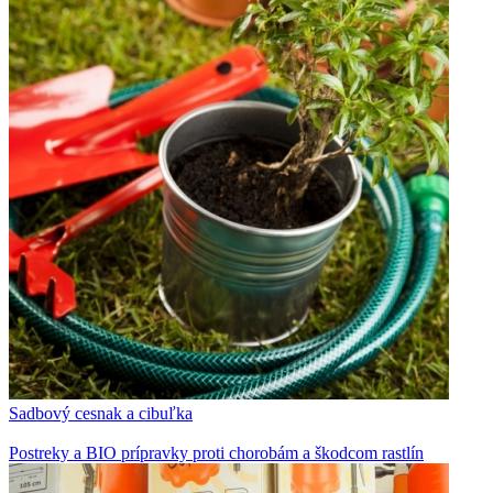
Sadbový cesnak a cibuľka
Postreky a BIO prípravky proti chorobám a škodcom rastlín