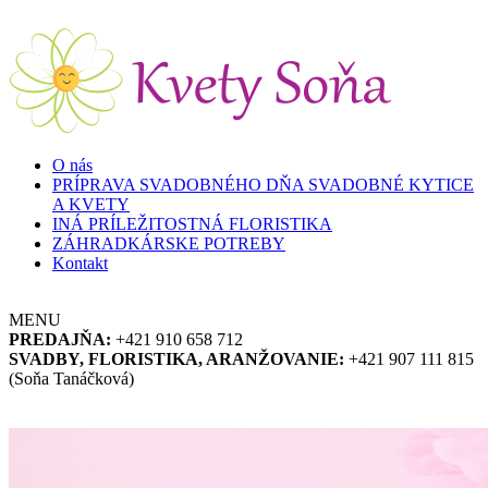
Skočiť na hlavný obsah
O nás
PRÍPRAVA SVADOBNÉHO DŇA SVADOBNÉ KYTICE
A KVETY
INÁ PRÍLEŽITOSTNÁ FLORISTIKA
ZÁHRADKÁRSKE POTREBY
Kontakt
MENU
PREDAJŇA:
+421 910 658 712
SVADBY, FLORISTIKA, ARANŽOVANIE:
+421 907 111 815
(Soňa Tanáčková)