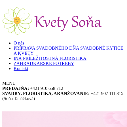
Skočiť na hlavný obsah
O nás
PRÍPRAVA SVADOBNÉHO DŇA SVADOBNÉ KYTICE
A KVETY
INÁ PRÍLEŽITOSTNÁ FLORISTIKA
ZÁHRADKÁRSKE POTREBY
Kontakt
MENU
PREDAJŇA:
+421 910 658 712
SVADBY, FLORISTIKA, ARANŽOVANIE:
+421 907 111 815
(Soňa Tanáčková)