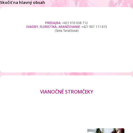
Skočiť na hlavný obsah
PREDAJŇA:
+421 910 658 712
SVADBY, FLORISTIKA, ARANŽOVANIE:
+421 907 111 815
(Soňa Tanáčková)
MENU
VIANOČNÉ STROMČEKY