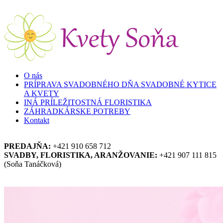
Skočiť na hlavný obsah
O nás
PRÍPRAVA SVADOBNÉHO DŇA SVADOBNÉ KYTICE
A KVETY
INÁ PRÍLEŽITOSTNÁ FLORISTIKA
ZÁHRADKÁRSKE POTREBY
Kontakt
PREDAJŇA:
+421 910 658 712
SVADBY, FLORISTIKA, ARANŽOVANIE:
+421 907 111 815
(Soňa Tanáčková)