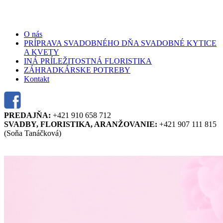
Skočiť na hlavný obsah
O nás
PRÍPRAVA SVADOBNÉHO DŇA SVADOBNÉ KYTICE
A KVETY
INÁ PRÍLEŽITOSTNÁ FLORISTIKA
ZÁHRADKÁRSKE POTREBY
Kontakt
PREDAJŇA:
+421 910 658 712
SVADBY, FLORISTIKA, ARANŽOVANIE:
+421 907 111 815
(Soňa Tanáčková)