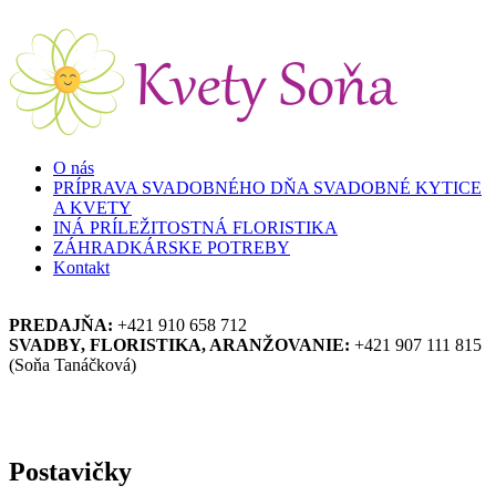
Skočiť na hlavný obsah
O nás
PRÍPRAVA SVADOBNÉHO DŇA SVADOBNÉ KYTICE
A KVETY
INÁ PRÍLEŽITOSTNÁ FLORISTIKA
ZÁHRADKÁRSKE POTREBY
Kontakt
PREDAJŇA:
+421 910 658 712
SVADBY, FLORISTIKA, ARANŽOVANIE:
+421 907 111 815
(Soňa Tanáčková)
Postavičky