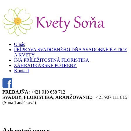
Skočiť na hlavný obsah
O nás
PRÍPRAVA SVADOBNÉHO DŇA SVADOBNÉ KYTICE
A KVETY
INÁ PRÍLEŽITOSTNÁ FLORISTIKA
ZÁHRADKÁRSKE POTREBY
Kontakt
PREDAJŇA:
+421 910 658 712
SVADBY, FLORISTIKA, ARANŽOVANIE:
+421 907 111 815
(Soňa Tanáčková)
Adventné vence